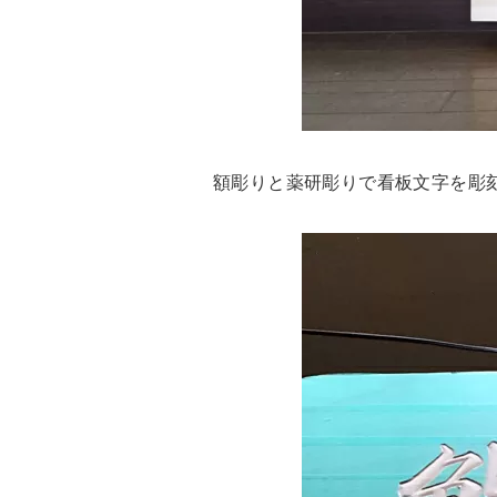
額彫りと薬研彫りで看板文字を彫