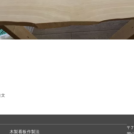
注文
〒7
木製看板作製法
岡山