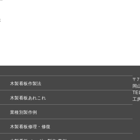
木
〒7
木製看板作製法
岡山
TE
木製看板あれこれ
工
業種別製作例
木製看板修理・修復