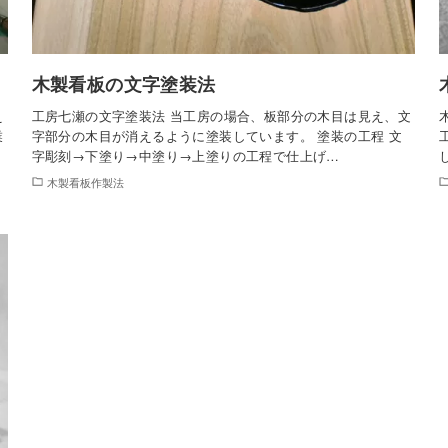
木製看板の文字塗装法
え
工房七瀬の文字塗装法 当工房の場合、板部分の木目は見え、文
業
字部分の木目が消えるように塗装しています。 塗装の工程 文
字彫刻→下塗り→中塗り→上塗りの工程で仕上げ…
木製看板作製法