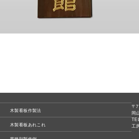
〒7
木製看板作製法
岡山
TE
木製看板あれこれ
工
業種別製作例