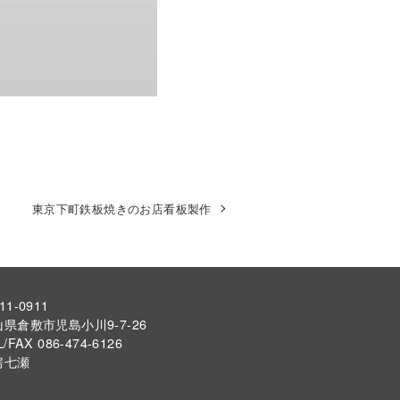
東京下町鉄板焼きのお店看板製作
11-0911
県倉敷市児島小川9-7-26
L/FAX 086-474-6126
房七瀬