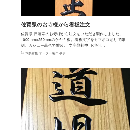
佐賀県のお寺様から看板注文
佐賀県 日蓮宗のお寺様から注文をいただき製作しました。
1000mm×250mmのケヤキ板。看板文字をカマボコ彫りで彫
刻、カシュー黒色で塗装。 文字彫刻中 下地付…
木製看板 オーダー製作 事例