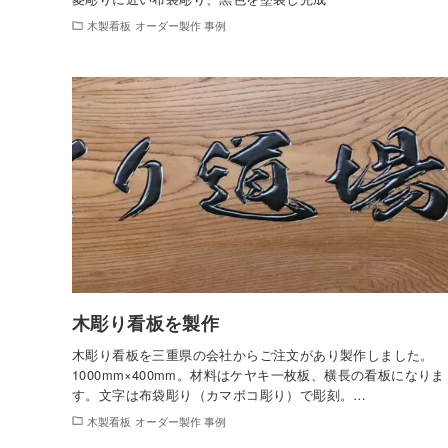
木製看板 オーダー製作 事例
木彫り看板を製作
木彫り看板を三重県の会社からご注文があり製作しました。
1000mm×400mm。材料はケヤキ一枚板、横長の看板になりま
す。文字は布袋彫り（カマボコ彫り）で彫刻。…
木製看板 オーダー製作 事例