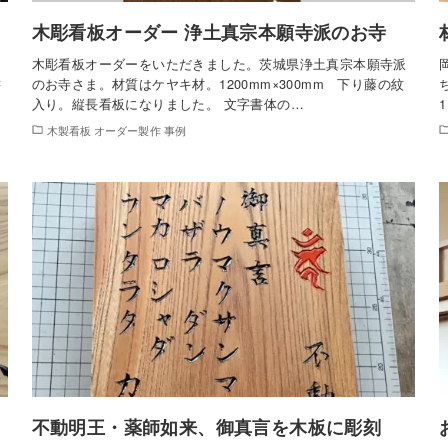
木彫看板オーダー 浄土真宗本願寺派のお寺
木彫看板オーダーをいただきました。茨城県浄土真宗本願寺派
書
のお寺さま。材質はケヤキ材。1200mm×300mm 下り藤の紋
入り。縦長看板になりました。 文字書体の…
木製看板 オーダー製作 事例
不動明王・薬師如来、御真言を木板に彫刻