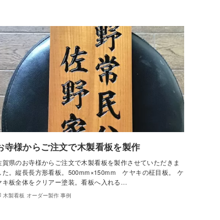
お寺様からご注文で木製看板を製作
佐賀県のお寺様からご注文で木製看板を製作させていただきま
した。縦長長方形看板。500mm×150mm ケヤキの柾目板。 ケ
ヤキ板全体をクリアー塗装。看板へ入れる…
木製看板 オーダー製作 事例