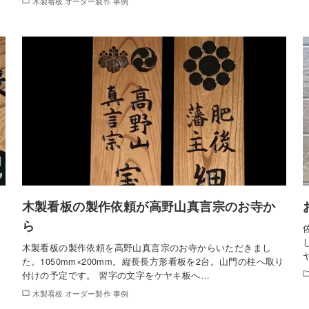
木製看板 オーダー製作 事例
木製看板の製作依頼が高野山真言宗のお寺か
ら
木製看板の製作依頼を高野山真言宗のお寺からいただきまし
し
た。1050mm×200mm。縦長長方形看板を2台。山門の柱へ取り
付けの予定です。 習字の文字をケヤキ板へ…
木製看板 オーダー製作 事例