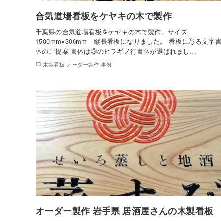
合気道場看板をケヤキの木で製作
千葉県の合気道場看板をケヤキの木で製作。サイズ
1500mm×300mm 縦長看板になりました。 看板に彫る文字
体のご提案 書体は③のヒラギノ行書体が選ばれまし…
木製看板 オーダー製作 事例
オーダー製作 岩手県 居酒屋さんの木製看板