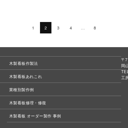
1
2
3
4
…
8
〒7
木製看板作製法
岡山
TE
木製看板あれこれ
工
業種別製作例
木製看板修理・修復
木製看板 オーダー製作 事例