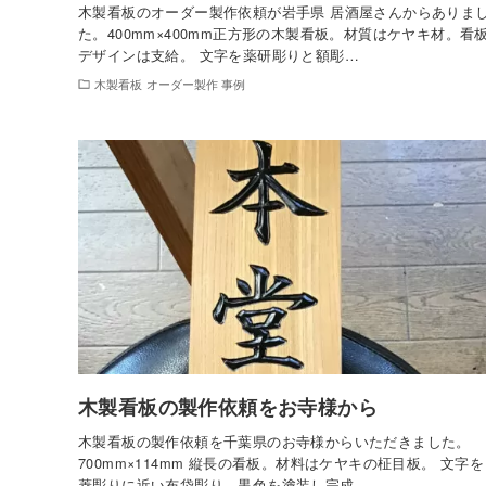
木製看板のオーダー製作依頼が岩手県 居酒屋さんからありま
た。400mm×400mm正方形の木製看板。材質はケヤキ材。看
デザインは支給。 文字を薬研彫りと額彫…
木製看板 オーダー製作 事例
木製看板の製作依頼をお寺様から
木製看板の製作依頼を千葉県のお寺様からいただきました。
700mm×114mm 縦長の看板。材料はケヤキの柾目板。 文字を
菱彫りに近い布袋彫り、黒色を塗装し完成