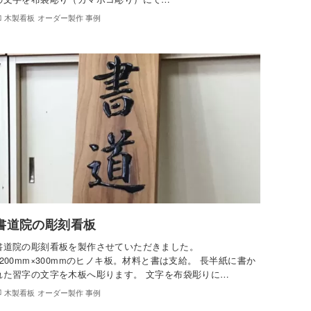
木製看板 オーダー製作 事例
書道院の彫刻看板
書道院の彫刻看板を製作させていただきました。
1200mm×300mmのヒノキ板。材料と書は支給。 長半紙に書か
れた習字の文字を木板へ彫ります。 文字を布袋彫りに…
木製看板 オーダー製作 事例