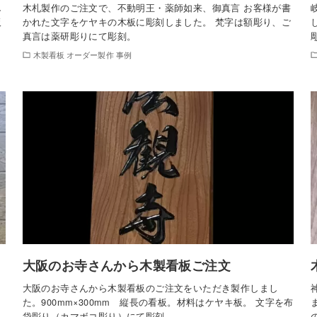
し
木札製作のご注文で、不動明王・薬師如来、御真言 お客様が書
板
かれた文字をケヤキの木板に彫刻しました。 梵字は額彫り、ご
真言は薬研彫りにて彫刻。
木製看板 オーダー製作 事例
大阪のお寺さんから木製看板ご注文
大阪のお寺さんから木製看板のご注文をいただき製作しまし
た。900mm×300mm 縦長の看板。材料はケヤキ板。 文字を布
袋彫り（カマボコ彫り）にて彫刻