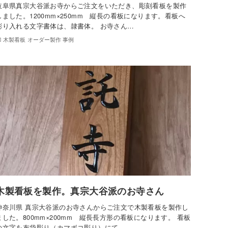
岐阜県真宗大谷派お寺からご注文をいただき、彫刻看板を製作
しました。1200mm×250mm 縦長の看板になります。看板へ
彫り入れる文字書体は、隷書体。 お寺さん…
木製看板 オーダー製作 事例
木製看板を製作。真宗大谷派のお寺さん
神奈川県 真宗大谷派のお寺さんからご注文で木製看板を製作し
ました。800mm×200mm 縦長長方形の看板になります。 看板
の文字を布袋彫り（カマボコ彫り）にて…