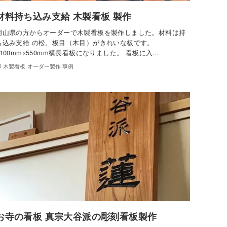
材料持ち込み支給 木製看板 製作
岡山県の方からオーダーで木製看板を製作しました。材料は持
ち込み支給 の松。板目（木目）がきれいな板です。
1100mm×550mm横長看板になりました。 看板に入…
木製看板 オーダー製作 事例
お寺の看板 真宗大谷派の彫刻看板製作