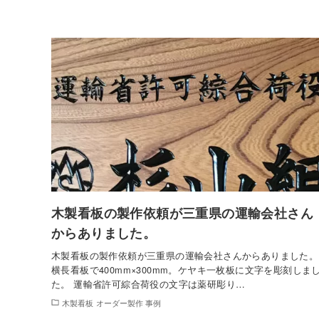
木製看板の製作依頼が三重県の運輸会社さん
からありました。
木製看板の製作依頼が三重県の運輸会社さんからありました。
横長看板で400mm×300mm。ケヤキ一枚板に文字を彫刻しま
た。 運輸省許可綜合荷役の文字は薬研彫り…
木製看板 オーダー製作 事例