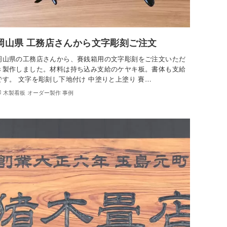
岡山県 工務店さんから文字彫刻ご注文
岡山県の工務店さんから、賽銭箱用の文字彫刻をご注文いただ
き製作しました。材料は持ち込み支給のケヤキ板。書体も支給
です。 文字を彫刻し下地付け 中塗りと上塗り 賽…
木製看板 オーダー製作 事例